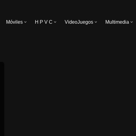
Móviles
H P V C
VideoJuegos
Multimedia