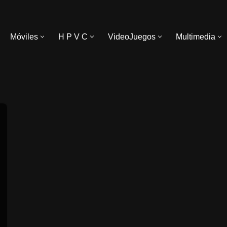
Móviles
H P V C
VideoJuegos
Multimedia