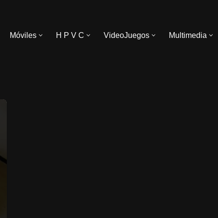
Móviles
H P V C
VideoJuegos
Multimedia