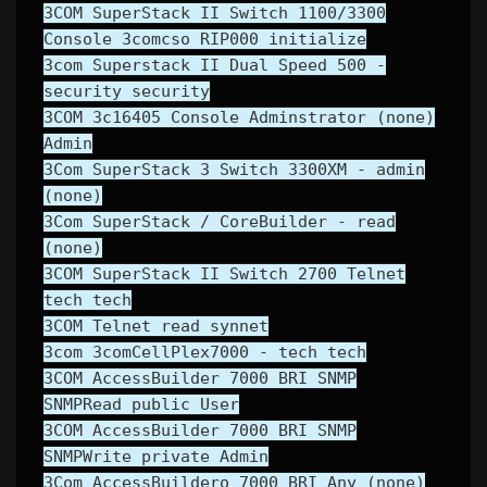
3COM SuperStack II Switch 1100/3300
Console 3comcso RIP000 initialize
3com Superstack II Dual Speed 500 -
security security
3COM 3c16405 Console Adminstrator (none)
Admin
3Com SuperStack 3 Switch 3300XM - admin
(none)
3Com SuperStack / CoreBuilder - read
(none)
3COM SuperStack II Switch 2700 Telnet
tech tech
3COM Telnet read synnet
3com 3comCellPlex7000 - tech tech
3COM AccessBuilder 7000 BRI SNMP
SNMPRead public User
3COM AccessBuilder 7000 BRI SNMP
SNMPWrite private Admin
3Com AccessBuilderо 7000 BRI Any (none)