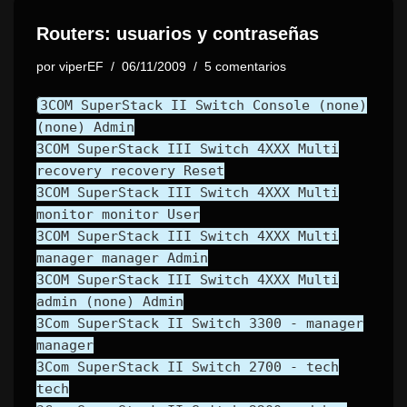
Routers: usuarios y contraseñas
por
viperEF
06/11/2009
5 comentarios
3COM SuperStack II Switch Console (none)
(none) Admin
3COM SuperStack III Switch 4XXX Multi
recovery recovery Reset
3COM SuperStack III Switch 4XXX Multi
monitor monitor User
3COM SuperStack III Switch 4XXX Multi
manager manager Admin
3COM SuperStack III Switch 4XXX Multi
admin (none) Admin
3Com SuperStack II Switch 3300 - manager
manager
3Com SuperStack II Switch 2700 - tech
tech