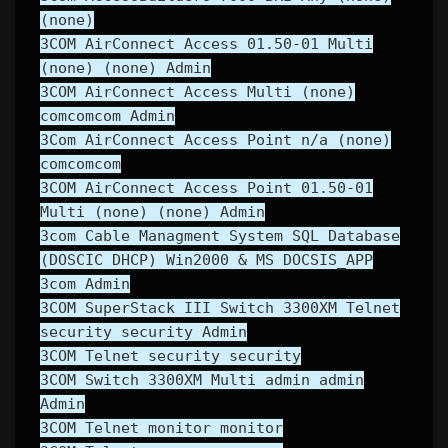
(none)
3COM AirConnect Access 01.50-01 Multi
(none) (none) Admin
3COM AirConnect Access Multi (none)
comcomcom Admin
3Com AirConnect Access Point n/a (none)
comcomcom
3COM AirConnect Access Point 01.50-01
Multi (none) (none) Admin
3com Cable Managment System SQL Database
(DOSCIC DHCP) Win2000 & MS DOCSIS_APP
3com Admin
3COM SuperStack III Switch 3300XM Telnet
security security Admin
3COM Telnet security security
3COM Switch 3300XM Multi admin admin
Admin
3COM Telnet monitor monitor