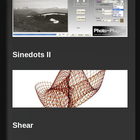
Sinedots II
Shear