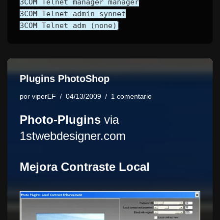
3COM Telnet manager manager
3COM Telnet admin synnet
3COM Telnet adm (none)
Plugins PhotoShop
por
viperEF
04/13/2009
1 comentario
Photo-Plugins
via
1stwebdesigner.com
Mejora Contraste Local