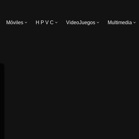
Móviles
H P V C
VideoJuegos
Multimedia