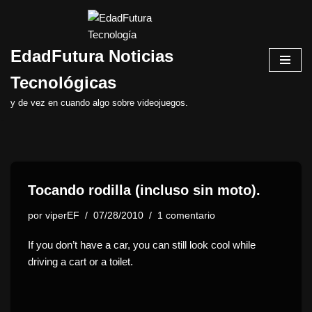
Saltar
EdadFutura Noticias
al
contenido
Tecnológicas
y de vez en cuando algo sobre videojuegos.
Tocando rodilla (incluso sin moto).
por
viperEF
07/28/2010
1 comentario
If you don’t have a car, you can still look cool while
driving a cart or a toilet.