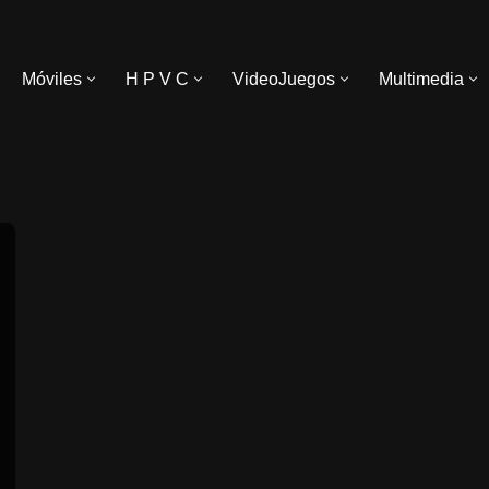
Móviles
H P V C
VideoJuegos
Multimedia