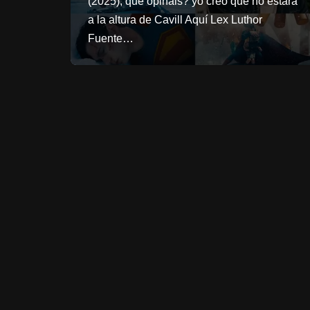
(2025), que opinais? yo creo que no estara
a la altura de Cavill Aquí Lex Luthor
Fuente…