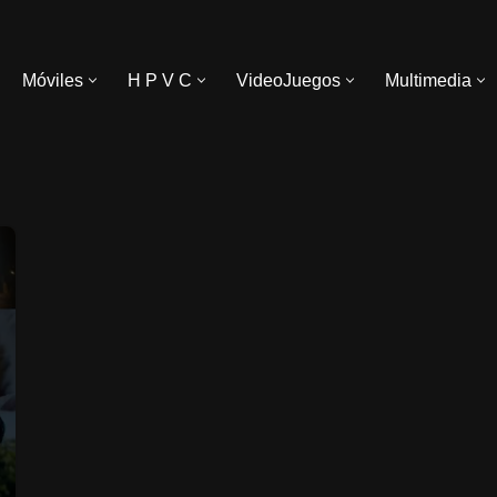
Móviles
H P V C
VideoJuegos
Multimedia