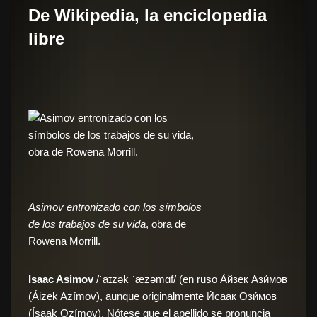
De Wikipedia, la enciclopedia
libre
Asimov entronizado con los símbolos
de los trabajos de su vida
, obra de
Rowena Morrill.
Isaac Asimov
/
ˈaɪzək ˈæzəmɑf
/ (en ruso А́йзек Ази́мов
(Áizek Azímov), aunque originalmente И́саак Ози́мов
(Ísaak Ozímov). Nótese que el apellido se pronuncia