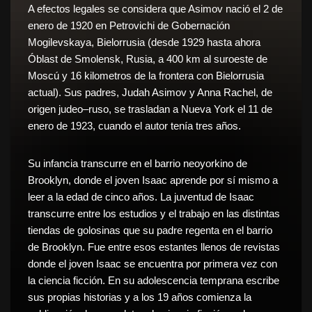
A efectos legales se considera que Asimov nació el
2 de
enero
de
1920
en
Petrovichi
de Gobernación
Mogilevskaya,
Bielorrusia
(desde
1929
hasta ahora
Óblast de Smolensk
,
Rusia
, a 400
km
al suroeste de
Moscú
y 16 kilometros de la frontera con
Bielorrusia
actual). Sus padres, Judah Asimov y Anna Rachel, de
origen
judeo
–
ruso
, se trasladan a
Nueva York
el
11 de
enero
de
1923
, cuando el autor tenía tres años.
Su infancia transcurre en el
barrio
neoyorkino de
Brooklyn
, donde el joven Isaac aprende por sí mismo a
leer a la edad de cinco años. La juventud de Isaac
transcurre entre los estudios y el trabajo en las distintas
tiendas de golosinas que su padre regenta en el barrio
de Brooklyn. Fue entre esos estantes llenos de revistas
donde el joven Isaac se encuentra por primera vez con
la
ciencia ficción
. En su adolescencia temprana escribe
sus propias historias y a los 19 años comienza la