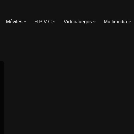
Móviles
H P V C
VideoJuegos
Multimedia