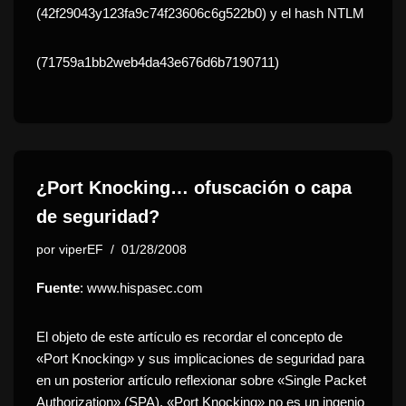
(42f29043y123fa9c74f23606c6g522b0) y el hash NTLM
(71759a1bb2web4da43e676d6b7190711)
¿Port Knocking… ofuscación o capa
de seguridad?
por
viperEF
01/28/2008
Fuente
: www.hispasec.com
El objeto de este artículo es recordar el concepto de
«Port Knocking» y sus implicaciones de seguridad para
en un posterior artículo reflexionar sobre «Single Packet
Authorization» (SPA). «Port Knocking» no es un ingenio