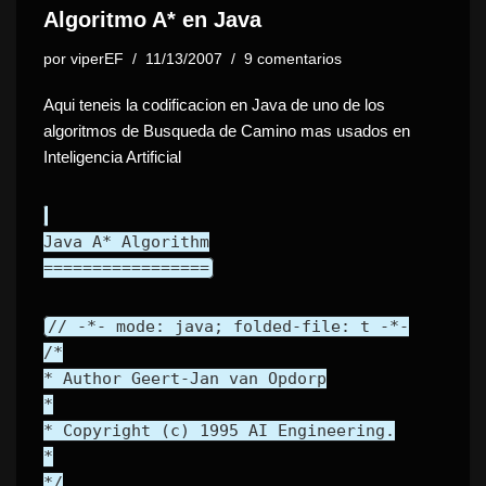
Algoritmo A* en Java
por
viperEF
11/13/2007
9 comentarios
Aqui teneis la codificacion en Java de uno de los
algoritmos de Busqueda de Camino mas usados en
Inteligencia Artificial
Java A* Algorithm
=================
// -*- mode: java; folded-file: t -*-
/*
* Author Geert-Jan van Opdorp
*
* Copyright (c) 1995 AI Engineering.
*
*/