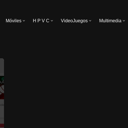
Móviles
H P V C
VideoJuegos
Multimedia