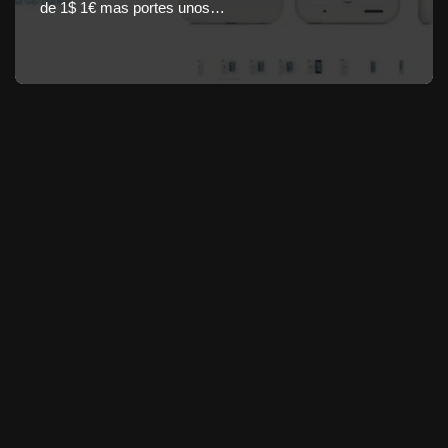
de 1$ 1€ mas portes unos…