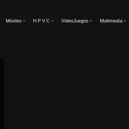
Móviles
H P V C
VideoJuegos
Multimedia