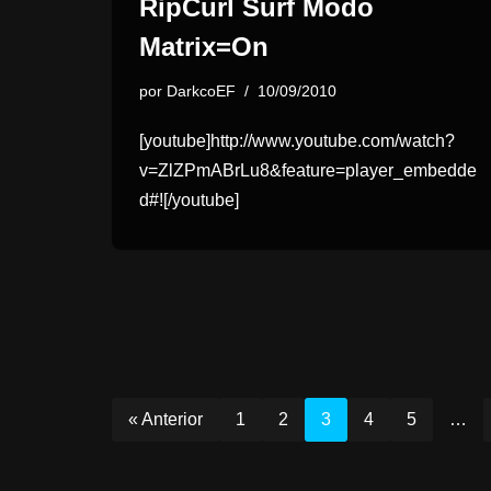
RipCurl Surf Modo
Matrix=On
por
DarkcoEF
10/09/2010
[youtube]http://www.youtube.com/watch?
v=ZlZPmABrLu8&feature=player_embedde
d#![/youtube]
« Anterior
1
2
3
4
5
…