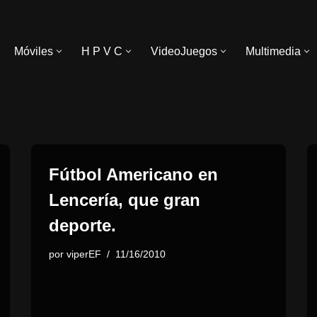
Móviles
H P V C
VideoJuegos
Multimedia
Fútbol Americano en
Lencería, que gran
deporte.
por
viperEF
11/16/2010