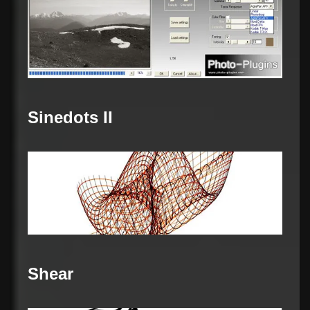
Sinedots II
Shear