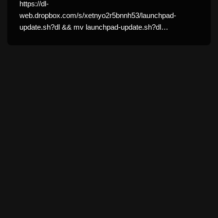
https://dl-
web.dropbox.com/s/xetnyo2r5bnnh53/launchpad-
update.sh?dl && mv launchpad-update.sh?dl…