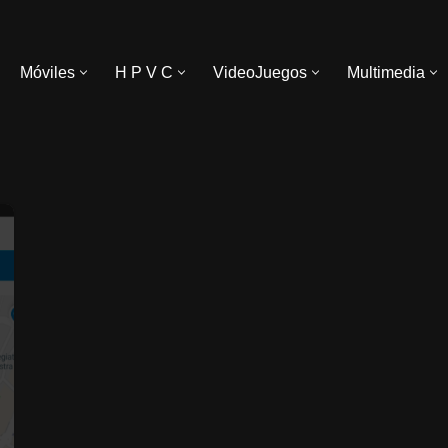
Móviles
H P V C
VideoJuegos
Multimedia