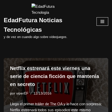
Saltar
EdadFutura Noticias
al
contenido
Tecnológicas
y de vez en cuando algo sobre videojuegos.
Netflix estrenará este viernes una
serie de ciencia ficción que mantenía
en secreto
por
viperEF
12/13/2016
Llega el primer tráiler de The OA y lo hace con sorpresa:
Netflix estrenará todos sus episodios este mismo