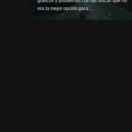
gráficos y problemas con las físicas que no
era la mejor opción para…