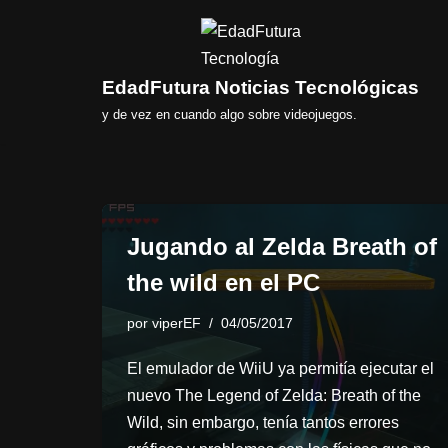
Saltar
al
EdadFutura Noticias Tecnológicas
contenido
y de vez en cuando algo sobre videojuegos.
Jugando al Zelda Breath of
the wild en el PC
por
viperEF
04/05/2017
El emulador de WiiU ya permitía ejecutar el
nuevo The Legend of Zelda: Breath of the
Wild, sin embargo, tenía tantos errores